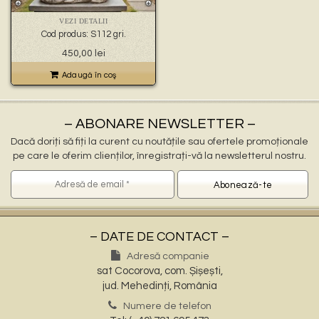
🐉 – statuete gargoyles –
👼 – statuete religioase și îngerași –
VEZI DETALII
🦜 – statuete păsări –
Cod produs: S112 gri.
💧 – statuete pentru fântâni –
450,00
lei
🍄 – statuete pitici și troli –
👤 – statui oameni –
Adaugă în coş
🏺 – vaze pentru flori –
– ABONARE NEWSLETTER –
Dacă doriți să fiți la curent cu noutățile sau ofertele promoționale
pe care le oferim clienților, înregistrați-vă la newsletterul nostru.
– DATE DE CONTACT –
Adresă companie
sat Cocorova, com. Șișești,
jud. Mehedinți, România
Numere de telefon