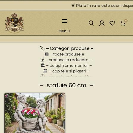
🛒 Plata în rate este acum disponi
0
Meniu
🏷️ – Categorii produse –
🛍️ – toate produsele –
💰 – produse la reducere –
🏛 – baluștri ornamentali –
🏛 – capitele și pilaștri –
🚰 – cișmele apă curentă –
⛲ – fântâni arteziene –
statuie 60 cm
🎀 – idei de cadouri –
🪴 – jardiniere cu personaje –
🌸 – jardiniere pentru flori –
🏗 – socluri și stative –
🦌 – statuete animale sălbatice –
🐕 – statuete animale domestice –
🧘 – statuete buddha –
🧺 – statuete cu coșulețe –