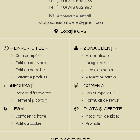
Tel: (+40) 721 695 473
Tel: (+40) 748 862 997
Adresa de email
stalpisorisistatuete@gmail.com
Locaţie GPS
📦 – LiNKURi UTiLE –
👤 – ZONA CLiENŢi –
Cum cumpăr?
Autentificare
Politica de livrare
Înregistrare
Politica de retur
Istoric comenzi
Garanție produse
Resetare parolă
ℹ️ – iNFORMAŢii –
🛒 – COMENZi –
Întrebări frecvente
Coş cumpărături
Termeni şi condiţii
Formular de retur
🔒 – LEGAL –
💳 – PLATĂ Şi OFERTE –
Confidenţialitate
Modalități de plată
Politica cookie
Promoții