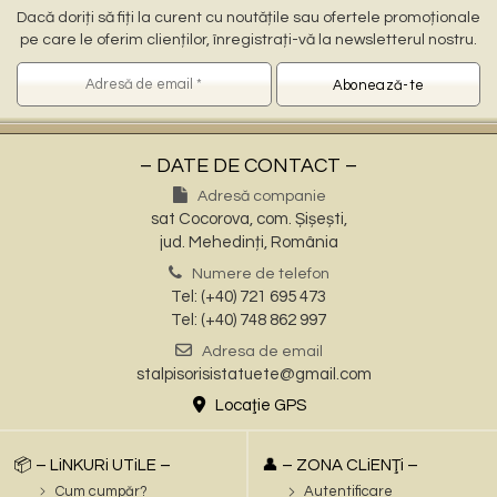
Dacă doriți să fiți la curent cu noutățile sau ofertele promoționale
pe care le oferim clienților, înregistrați-vă la newsletterul nostru.
– DATE DE CONTACT –
Adresă companie
sat Cocorova, com. Șișești,
jud. Mehedinți, România
Numere de telefon
Tel: (+40) 721 695 473
Tel: (+40) 748 862 997
Adresa de email
stalpisorisistatuete@gmail.com
Locaţie GPS
📦 – LiNKURi UTiLE –
👤 – ZONA CLiENŢi –
Cum cumpăr?
Autentificare