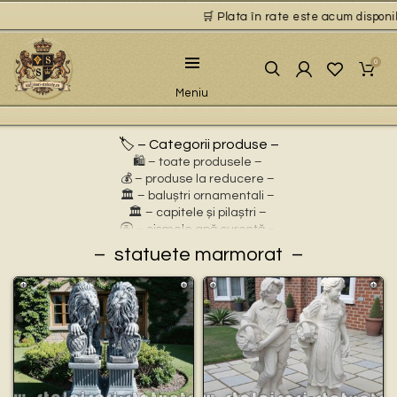
🛒 Plata în rate este acum disponibi
0
Meniu
🏷️ – Categorii produse –
🛍️ – toate produsele –
💰 – produse la reducere –
🏛 – baluștri ornamentali –
🏛 – capitele și pilaștri –
🚰 – cișmele apă curentă –
⛲ – fântâni arteziene –
statuete marmorat
🎀 – idei de cadouri –
🪴 – jardiniere cu personaje –
🌸 – jardiniere pentru flori –
🏗 – socluri și stative –
🦌 – statuete animale sălbatice –
🐕 – statuete animale domestice –
🧘 – statuete buddha –
🧺 – statuete cu coșulețe –