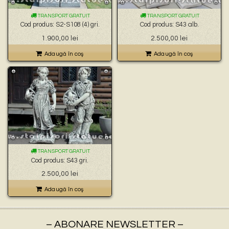
🐉 – statuete gargoyles –
👼 – statuete religioase și îngerași –
TRANSPORT GRATUIT
TRANSPORT GRATUIT
🦜 – statuete păsări –
Cod produs: S2-S108 (4) gri.
Cod produs: S43 alb.
💧 – statuete pentru fântâni –
1.900,00
lei
2.500,00
lei
🍄 – statuete pitici și troli –
👤 – statui oameni –
Adaugă în coş
Adaugă în coş
🏺 – vaze pentru flori –
TRANSPORT GRATUIT
Cod produs: S43 gri.
2.500,00
lei
Adaugă în coş
– ABONARE NEWSLETTER –