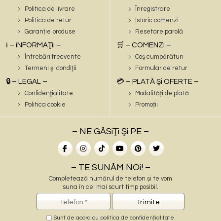
Politica de livrare
Înregistrare
Politica de retur
Istoric comenzi
Garanție produse
Resetare parolă
ℹ️ – iNFORMAŢii –
🛒 – COMENZi –
Întrebări frecvente
Coş cumpărături
Termeni şi condiţii
Formular de retur
🔒 – LEGAL –
💳 – PLATĂ Şi OFERTE –
Confidenţialitate
Modalități de plată
Politica cookie
Promoții
– NE GĂSiŢi Şi PE –
– TE SUNĂM NOi! –
Completează numărul de telefon și te vom
suna în cel mai scurt timp posibil.
Sunt de acord cu
politica de confidențialitate
.