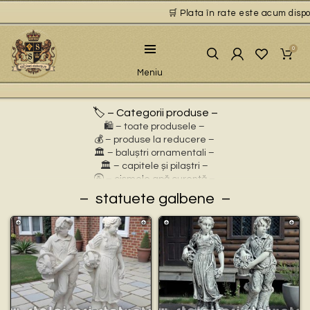
🛒 Plata în rate este acum disponi
0
Meniu
🏷️ – Categorii produse –
🛍️ – toate produsele –
💰 – produse la reducere –
🏛 – baluștri ornamentali –
🏛 – capitele și pilaștri –
🚰 – cișmele apă curentă –
⛲ – fântâni arteziene –
statuete galbene
🎀 – idei de cadouri –
🪴 – jardiniere cu personaje –
🌸 – jardiniere pentru flori –
🏗 – socluri și stative –
🦌 – statuete animale sălbatice –
🐕 – statuete animale domestice –
🧘 – statuete buddha –
🧺 – statuete cu coșulețe –