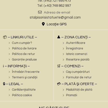
Tel: (+40) 721 695 473
Tel: (+40) 748 862 997
Adresa de email
stalpisorisistatuete@gmail.com
Locaţie GPS
📦 – LiNKURi UTiLE –
👤 – ZONA CLiENŢi –
Cum cumpăr?
Autentificare
Politica de livrare
Înregistrare
Politica de retur
Istoric comenzi
Garanție produse
Resetare parolă
ℹ️ – iNFORMAŢii –
🛒 – COMENZi –
Întrebări frecvente
Coş cumpărături
Termeni şi condiţii
Formular de retur
🔒 – LEGAL –
💳 – PLATĂ Şi OFERTE –
Confidenţialitate
Modalități de plată
Politica cookie
Promoții