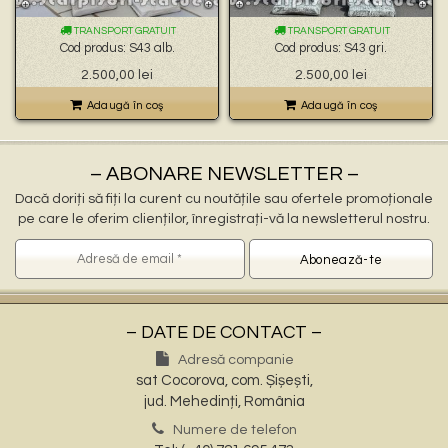
🐉 – statuete gargoyles –
👼 – statuete religioase și îngerași –
TRANSPORT GRATUIT
TRANSPORT GRATUIT
🦜 – statuete păsări –
Cod produs: S43 alb.
Cod produs: S43 gri.
💧 – statuete pentru fântâni –
2.500,00
lei
2.500,00
lei
🍄 – statuete pitici și troli –
👤 – statui oameni –
Adaugă în coş
Adaugă în coş
🏺 – vaze pentru flori –
– ABONARE NEWSLETTER –
Dacă doriți să fiți la curent cu noutățile sau ofertele promoționale
pe care le oferim clienților, înregistrați-vă la newsletterul nostru.
– DATE DE CONTACT –
Adresă companie
sat Cocorova, com. Șișești,
jud. Mehedinți, România
Numere de telefon