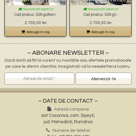
🐉 – statuete gargoyles –
👼 – statuete religioase și îngerași –
TRANSPORT GRATUIT
TRANSPORT GRATUIT
🦜 – statuete păsări –
Cod produs: S26 galben.
Cod produs: S26 gri.
💧 – statuete pentru fântâni –
2.700,00
lei
2.700,00
lei
🍄 – statuete pitici și troli –
👤 – statui oameni –
Adaugă în coş
Adaugă în coş
🏺 – vaze pentru flori –
– ABONARE NEWSLETTER –
Dacă doriți să fiți la curent cu noutățile sau ofertele promoționale
pe care le oferim clienților, înregistrați-vă la newsletterul nostru.
– DATE DE CONTACT –
Adresă companie
sat Cocorova, com. Șișești,
jud. Mehedinți, România
Numere de telefon