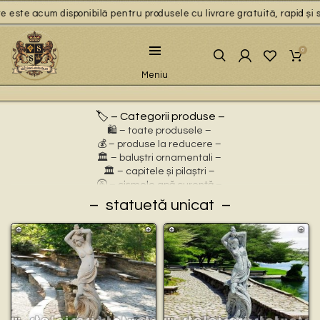
e este acum disponibilă pentru produsele cu livrare gratuită, rapid și s
0
Meniu
🏷️ – Categorii produse –
🛍️ – toate produsele –
💰 – produse la reducere –
🏛 – baluștri ornamentali –
🏛 – capitele și pilaștri –
🚰 – cișmele apă curentă –
⛲ – fântâni arteziene –
statuetă unicat
🎀 – idei de cadouri –
🪴 – jardiniere cu personaje –
🌸 – jardiniere pentru flori –
🏗 – socluri și stative –
🦌 – statuete animale sălbatice –
🐕 – statuete animale domestice –
🧘 – statuete buddha –
🧺 – statuete cu coșulețe –