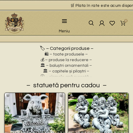
🛒 Plata în rate este acum disponib
0
Meniu
🏷️ – Categorii produse –
🛍️ – toate produsele –
💰 – produse la reducere –
🏛 – baluștri ornamentali –
🏛 – capitele și pilaștri –
🚰 – cișmele apă curentă –
⛲ – fântâni arteziene –
statuetă pentru cadou
🎀 – idei de cadouri –
🪴 – jardiniere cu personaje –
🌸 – jardiniere pentru flori –
🏗 – socluri și stative –
🦌 – statuete animale sălbatice –
🐕 – statuete animale domestice –
🧘 – statuete buddha –
🧺 – statuete cu coșulețe –