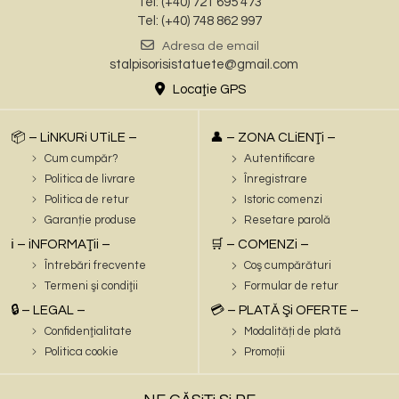
Tel: (+40) 721 695 473
Tel: (+40) 748 862 997
Adresa de email
stalpisorisistatuete@gmail.com
Locaţie GPS
📦 – LiNKURi UTiLE –
👤 – ZONA CLiENŢi –
Cum cumpăr?
Autentificare
Politica de livrare
Înregistrare
Politica de retur
Istoric comenzi
Garanție produse
Resetare parolă
ℹ️ – iNFORMAŢii –
🛒 – COMENZi –
Întrebări frecvente
Coş cumpărături
Termeni şi condiţii
Formular de retur
🔒 – LEGAL –
💳 – PLATĂ Şi OFERTE –
Confidenţialitate
Modalități de plată
Politica cookie
Promoții