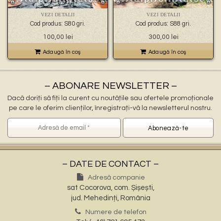
🐉 – statuete gargoyles –
👼 – statuete religioase și îngerași –
VEZI DETALII
VEZI DETALII
🦜 – statuete păsări –
Cod produs: S80 gri.
Cod produs: S88 gri.
💧 – statuete pentru fântâni –
100,00
lei
300,00
lei
🍄 – statuete pitici și troli –
👤 – statui oameni –
Adaugă în coş
Adaugă în coş
🏺 – vaze pentru flori –
– ABONARE NEWSLETTER –
Dacă doriți să fiți la curent cu noutățile sau ofertele promoționale
pe care le oferim clienților, înregistrați-vă la newsletterul nostru.
– DATE DE CONTACT –
Adresă companie
sat Cocorova, com. Șișești,
jud. Mehedinți, România
Numere de telefon