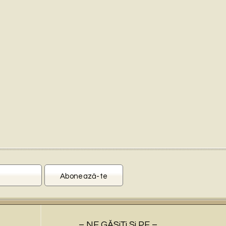
– NE GĂSiŢi Şi PE –