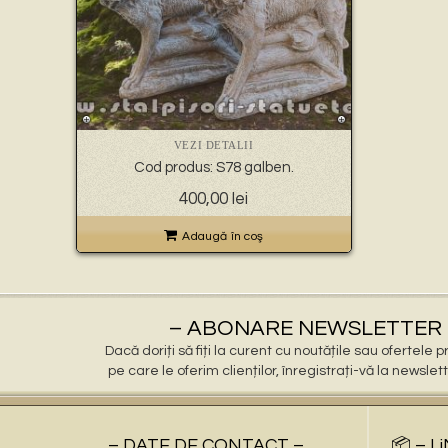
VEZI DETALII
Cod produs: S78 galben.
400,00
lei
Adaugă în coş
– ABONARE NEWSLETTER 
Dacă doriți să fiți la curent cu noutățile sau ofertele
pe care le oferim clienților, înregistrați-vă la newslet
– DATE DE CONTACT –
📦 – L