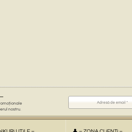
–
 promoționale
terul nostru.
iNKURi UTiLE –
👤 – ZONA CLiENŢi –