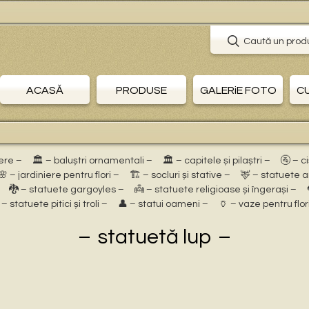
Caută un prod
ACASĂ
PRODUSE
GALERiE FOTO
C
ere –
🏛 – baluștri ornamentali –
🏛 – capitele și pilaștri –
🚰 – c
🌸 – jardiniere pentru flori –
🏗 – socluri și stative –
🦌 – statuete 
🐉 – statuete gargoyles –
👼 – statuete religioase și îngerași –
 – statuete pitici și troli –
👤 – statui oameni –
🏺 – vaze pentru flor
statuetă lup