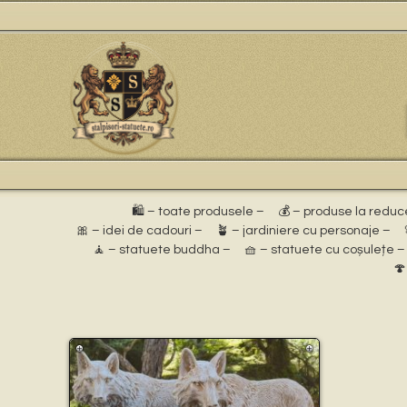
🛍️ – toate produsele –
💰 – produse la reduc
🎀 – idei de cadouri –
🪴 – jardiniere cu personaje –
🧘 – statuete buddha –
🧺 – statuete cu coșulețe –
🍄