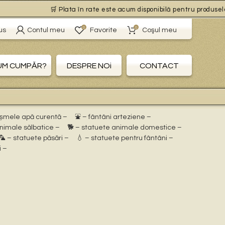
🛒 Plata în rate este acum disponibilă pentru produsele cu 
0
0
us
Contul meu
Favorite
Coşul meu
UM CUMPĂR?
DESPRE NOi
CONTACT
ișmele apă curentă –
⛲ – fântâni arteziene –
animale sălbatice –
🐕 – statuete animale domestice –
🦜 – statuete păsări –
💧 – statuete pentru fântâni –
i –