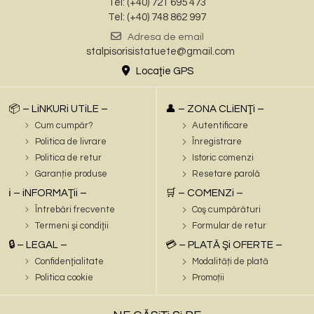
Tel: (+40) 721 695 473
Tel: (+40) 748 862 997
Adresa de email
stalpisorisistatuete@gmail.com
Locaţie GPS
📦 – LiNKURi UTiLE –
👤 – ZONA CLiENŢi –
Cum cumpăr?
Autentificare
Politica de livrare
Înregistrare
Politica de retur
Istoric comenzi
Garanție produse
Resetare parolă
ℹ️ – iNFORMAŢii –
🛒 – COMENZi –
Întrebări frecvente
Coş cumpărături
Termeni şi condiţii
Formular de retur
🔒 – LEGAL –
💳 – PLATĂ Şi OFERTE –
Confidenţialitate
Modalități de plată
Politica cookie
Promoții