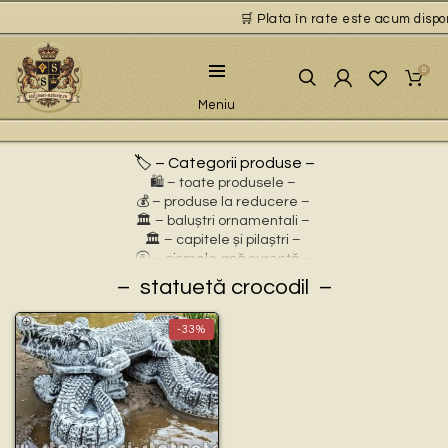
🛒 Plata în rate este acum disponi
0
Meniu
🏷️ – Categorii produse –
🛍️ – toate produsele –
💰 – produse la reducere –
🏛 – baluștri ornamentali –
🏛 – capitele și pilaștri –
🚰 – cișmele apă curentă –
⛲ – fântâni arteziene –
statuetă crocodil
🎀 – idei de cadouri –
🪴 – jardiniere cu personaje –
-33%
🌸 – jardiniere pentru flori –
🏗 – socluri și stative –
🦌 – statuete animale sălbatice –
🐕 – statuete animale domestice –
🧘 – statuete buddha –
🧺 – statuete cu coșulețe –