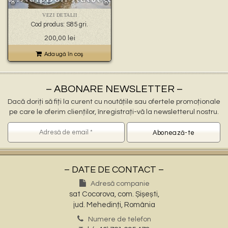
🐉 – statuete gargoyles –
👼 – statuete religioase și îngerași –
VEZI DETALII
🦜 – statuete păsări –
Cod produs: S85 gri.
💧 – statuete pentru fântâni –
Prețul
Prețul
200,00
lei
🍄 – statuete pitici și troli –
inițial
curent
👤 – statui oameni –
a
este:
Adaugă în coş
🏺 – vaze pentru flori –
fost:
200,00 lei.
300,00 lei.
– ABONARE NEWSLETTER –
Dacă doriți să fiți la curent cu noutățile sau ofertele promoționale
pe care le oferim clienților, înregistrați-vă la newsletterul nostru.
– DATE DE CONTACT –
Adresă companie
sat Cocorova, com. Șișești,
jud. Mehedinți, România
Numere de telefon