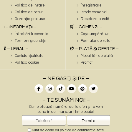
Politica de livrare
Înregistrare
Politica de retur
Istoric comenzi
Garanție produse
Resetare parolă
ℹ️ – iNFORMAŢii –
🛒 – COMENZi –
Întrebări frecvente
Coş cumpărături
Termeni şi condiţii
Formular de retur
🔒 – LEGAL –
💳 – PLATĂ Şi OFERTE –
Confidenţialitate
Modalități de plată
Politica cookie
Promoții
– NE GĂSiŢi Şi PE –
– TE SUNĂM NOi! –
Completează numărul de telefon și te vom
suna în cel mai scurt timp posibil.
Sunt de acord cu
politica de confidențialitate
.