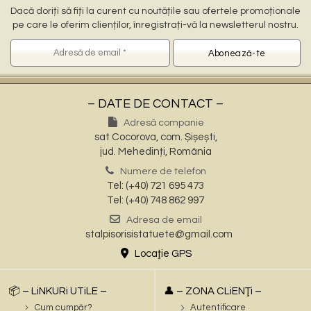
Dacă doriți să fiți la curent cu noutățile sau ofertele promoționale
pe care le oferim clienților, înregistrați-vă la newsletterul nostru.
– DATE DE CONTACT –
Adresă companie
sat Cocorova, com. Șișești,
jud. Mehedinți, România
Numere de telefon
Tel: (+40) 721 695 473
Tel: (+40) 748 862 997
Adresa de email
stalpisorisistatuete@gmail.com
Locaţie GPS
📦 – LiNKURi UTiLE –
👤 – ZONA CLiENŢi –
Cum cumpăr?
Autentificare