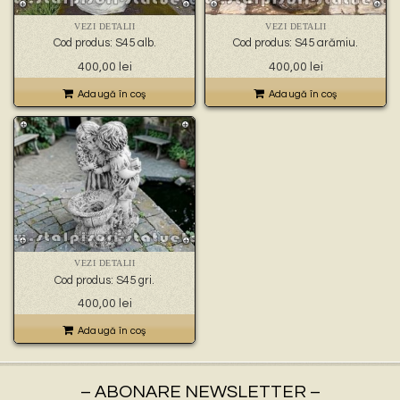
🐉 – statuete gargoyles –
👼 – statuete religioase și îngerași –
VEZI DETALII
VEZI DETALII
🦜 – statuete păsări –
Cod produs: S45 alb.
Cod produs: S45 arămiu.
💧 – statuete pentru fântâni –
400,00
lei
400,00
lei
🍄 – statuete pitici și troli –
👤 – statui oameni –
Adaugă în coş
Adaugă în coş
🏺 – vaze pentru flori –
VEZI DETALII
Cod produs: S45 gri.
400,00
lei
Adaugă în coş
– ABONARE NEWSLETTER –