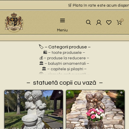
🛒 Plata în rate este acum disponib
0
Meniu
🏷️ – Categorii produse –
🛍️ – toate produsele –
💰 – produse la reducere –
🏛 – baluștri ornamentali –
🏛 – capitele și pilaștri –
🚰 – cișmele apă curentă –
⛲ – fântâni arteziene –
statuetă copii cu vază
🎀 – idei de cadouri –
🪴 – jardiniere cu personaje –
🌸 – jardiniere pentru flori –
🏗 – socluri și stative –
🦌 – statuete animale sălbatice –
🐕 – statuete animale domestice –
🧘 – statuete buddha –
🧺 – statuete cu coșulețe –