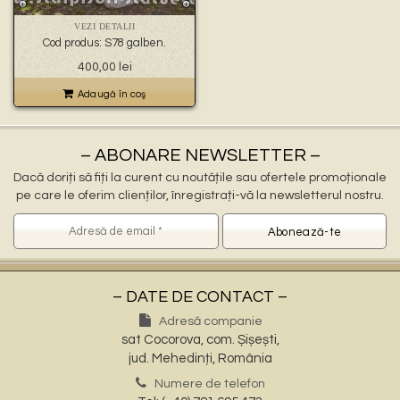
🐉 – statuete gargoyles –
👼 – statuete religioase și îngerași –
VEZI DETALII
🦜 – statuete păsări –
Cod produs: S78 galben.
💧 – statuete pentru fântâni –
400,00
lei
🍄 – statuete pitici și troli –
👤 – statui oameni –
Adaugă în coş
🏺 – vaze pentru flori –
– ABONARE NEWSLETTER –
Dacă doriți să fiți la curent cu noutățile sau ofertele promoționale
pe care le oferim clienților, înregistrați-vă la newsletterul nostru.
– DATE DE CONTACT –
Adresă companie
sat Cocorova, com. Șișești,
jud. Mehedinți, România
Numere de telefon