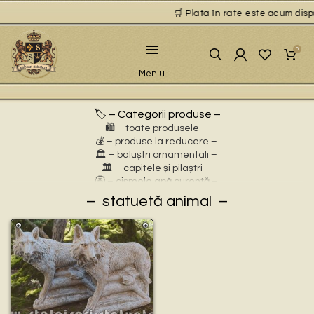
🛒 Plata în rate este acum dispo
0
Meniu
🏷️ – Categorii produse –
🛍️ – toate produsele –
💰 – produse la reducere –
🏛 – baluștri ornamentali –
🏛 – capitele și pilaștri –
🚰 – cișmele apă curentă –
⛲ – fântâni arteziene –
statuetă animal
🎀 – idei de cadouri –
🪴 – jardiniere cu personaje –
🌸 – jardiniere pentru flori –
🏗 – socluri și stative –
🦌 – statuete animale sălbatice –
🐕 – statuete animale domestice –
🧘 – statuete buddha –
🧺 – statuete cu coșulețe –