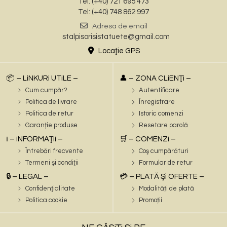
Tel: (+40) 721 695 473
Tel: (+40) 748 862 997
Adresa de email
stalpisorisistatuete@gmail.com
Locaţie GPS
📦 – LiNKURi UTiLE –
👤 – ZONA CLiENŢi –
Cum cumpăr?
Autentificare
Politica de livrare
Înregistrare
Politica de retur
Istoric comenzi
Garanție produse
Resetare parolă
ℹ️ – iNFORMAŢii –
🛒 – COMENZi –
Întrebări frecvente
Coş cumpărături
Termeni şi condiţii
Formular de retur
🔒 – LEGAL –
💳 – PLATĂ Şi OFERTE –
Confidenţialitate
Modalități de plată
Politica cookie
Promoții