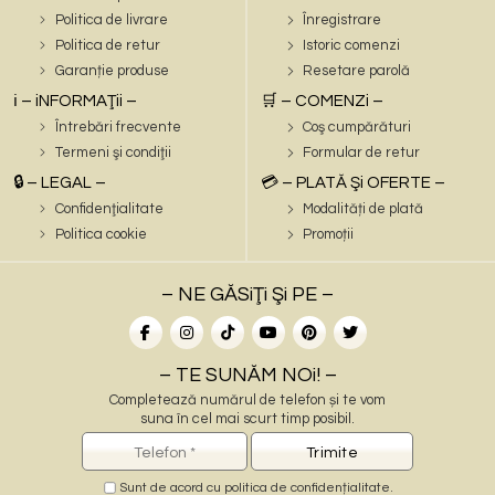
Politica de livrare
Înregistrare
Politica de retur
Istoric comenzi
Garanție produse
Resetare parolă
ℹ️ – iNFORMAŢii –
🛒 – COMENZi –
Întrebări frecvente
Coş cumpărături
Termeni şi condiţii
Formular de retur
🔒 – LEGAL –
💳 – PLATĂ Şi OFERTE –
Confidenţialitate
Modalități de plată
Politica cookie
Promoții
– NE GĂSiŢi Şi PE –
– TE SUNĂM NOi! –
Completează numărul de telefon și te vom
suna în cel mai scurt timp posibil.
Sunt de acord cu
politica de confidențialitate
.