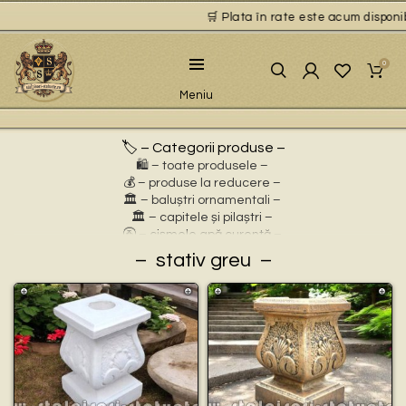
🛒 Plata în rate este acum disponibil
0
Meniu
🏷️ – Categorii produse –
🛍️ – toate produsele –
💰 – produse la reducere –
🏛 – baluștri ornamentali –
🏛 – capitele și pilaștri –
🚰 – cișmele apă curentă –
⛲ – fântâni arteziene –
stativ greu
🎀 – idei de cadouri –
🪴 – jardiniere cu personaje –
🌸 – jardiniere pentru flori –
🏗 – socluri și stative –
🦌 – statuete animale sălbatice –
🐕 – statuete animale domestice –
🧘 – statuete buddha –
🧺 – statuete cu coșulețe –