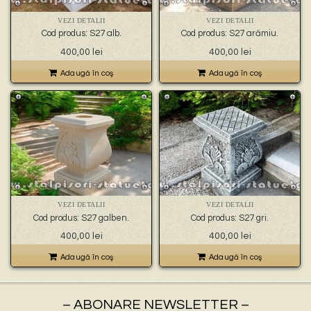
🐉 – statuete gargoyles –
👼 – statuete religioase și îngerași –
VEZI DETALII
VEZI DETALII
🦜 – statuete păsări –
Cod produs: S27 alb.
Cod produs: S27 arămiu.
💧 – statuete pentru fântâni –
400,00
lei
400,00
lei
🍄 – statuete pitici și troli –
👤 – statui oameni –
Adaugă în coş
Adaugă în coş
🏺 – vaze pentru flori –
VEZI DETALII
VEZI DETALII
Cod produs: S27 galben.
Cod produs: S27 gri.
400,00
lei
400,00
lei
Adaugă în coş
Adaugă în coş
– ABONARE NEWSLETTER –