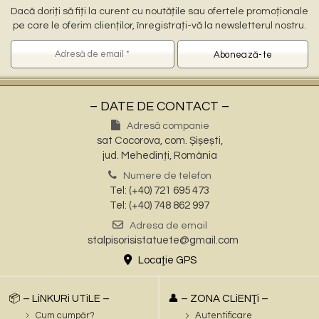
Dacă doriți să fiți la curent cu noutățile sau ofertele promoționale
pe care le oferim clienților, înregistrați-vă la newsletterul nostru.
– DATE DE CONTACT –
Adresă companie
sat Cocorova, com. Șișești,
jud. Mehedinți, România
Numere de telefon
Tel: (+40) 721 695 473
Tel: (+40) 748 862 997
Adresa de email
stalpisorisistatuete@gmail.com
Locaţie GPS
📦 – LiNKURi UTiLE –
👤 – ZONA CLiENŢi –
Cum cumpăr?
Autentificare