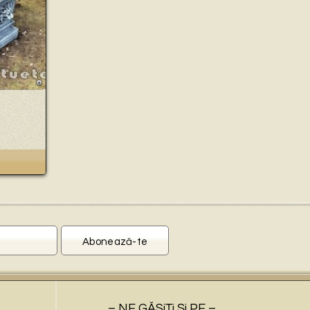
– NE GĂSiŢi Şi PE –