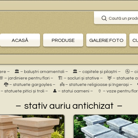
Caută un prod
ACASĂ
PRODUSE
GALERiE FOTO
C
ere –
🏛 – baluștri ornamentali –
🏛 – capitele și pilaștri –
🚰 – c
🌸 – jardiniere pentru flori –
🏗 – socluri și stative –
🦌 – statuete 
🐉 – statuete gargoyles –
👼 – statuete religioase și îngerași –
 – statuete pitici și troli –
👤 – statui oameni –
🏺 – vaze pentru flor
stativ auriu antichizat