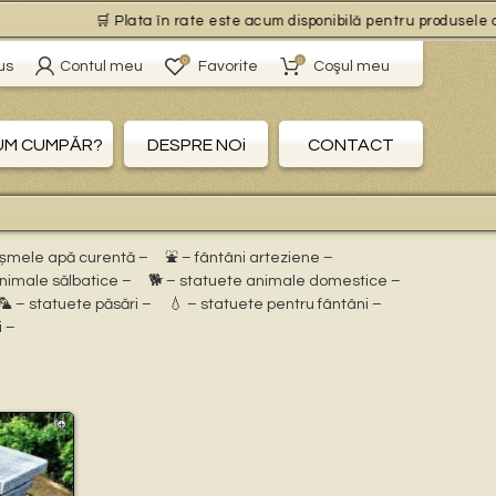
🛒 Plata în rate este acum disponibilă pentru produsele cu li
0
0
us
Contul meu
Favorite
Coşul meu
UM CUMPĂR?
DESPRE NOi
CONTACT
ișmele apă curentă –
⛲ – fântâni arteziene –
animale sălbatice –
🐕 – statuete animale domestice –
🦜 – statuete păsări –
💧 – statuete pentru fântâni –
i –