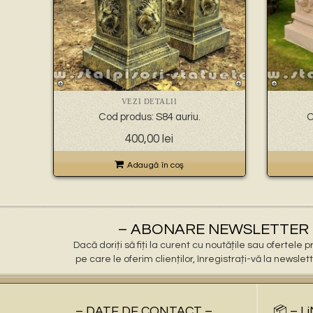
VEZI DETALII
Cod produs: S84 auriu.
C
400,00
lei
Adaugă în coş
– ABONARE NEWSLETTER 
Dacă doriți să fiți la curent cu noutățile sau ofertele
pe care le oferim clienților, înregistrați-vă la newslet
– DATE DE CONTACT –
📦 – L