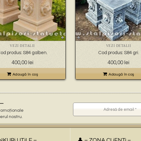
VEZI DETALII
VEZI DETALII
od produs: S84 galben.
Cod produs: S84 gri.
400,00
lei
400,00
lei
Adaugă în coş
Adaugă în coş
–
 promoționale
terul nostru.
iNKURi UTiLE –
👤 – ZONA CLiENŢi –