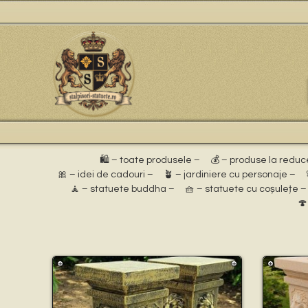
🛍️ – toate produsele –
💰 – produse la reduc
🎀 – idei de cadouri –
🪴 – jardiniere cu personaje –
🧘 – statuete buddha –
🧺 – statuete cu coșulețe –
🍄