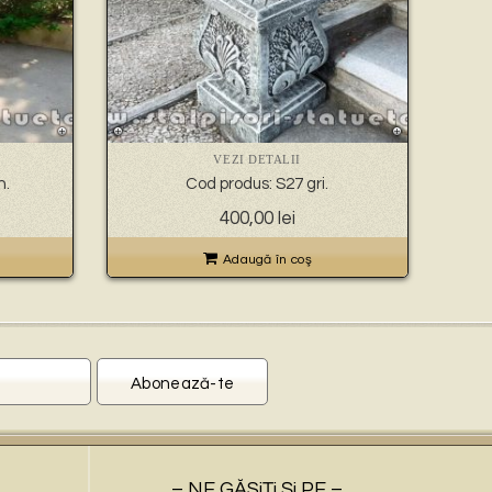
VEZI DETALII
n.
Cod produs: S27 gri.
400,00
lei
Adaugă în coş
– NE GĂSiŢi Şi PE –