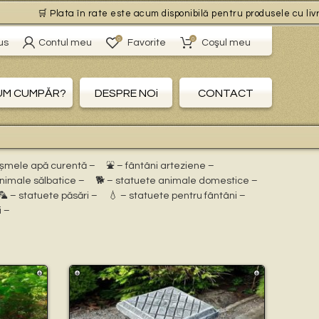
🛒 Plata în rate este acum disponibilă pentru produsele cu livrare g
0
0
us
Contul meu
Favorite
Coşul meu
UM CUMPĂR?
DESPRE NOi
CONTACT
ișmele apă curentă –
⛲ – fântâni arteziene –
animale sălbatice –
🐕 – statuete animale domestice –
🦜 – statuete păsări –
💧 – statuete pentru fântâni –
i –