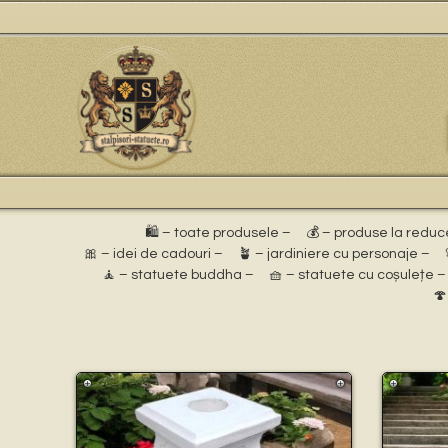
🛍️ – toate produsele –
💰 – produse la reduc
🎀 – idei de cadouri –
🪴 – jardiniere cu personaje –
🧘 – statuete buddha –
🧺 – statuete cu coșulețe –
🍄