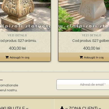
VEZI DETALII
VEZI DETALII
od produs: S27 arămiu.
Cod produs: S27 galbe
400,00
lei
400,00
lei
Adaugă în coş
Adaugă în coş
–
 promoționale
terul nostru.
iNKURi UTiLE –
👤 – ZONA CLiENŢi –