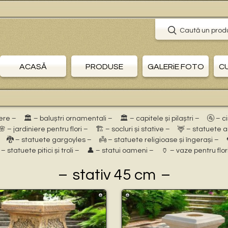
Caută un prod
ACASĂ
PRODUSE
GALERiE FOTO
C
ere –
🏛 – baluștri ornamentali –
🏛 – capitele și pilaștri –
🚰 – c
🌸 – jardiniere pentru flori –
🏗 – socluri și stative –
🦌 – statuete 
🐉 – statuete gargoyles –
👼 – statuete religioase și îngerași –
 – statuete pitici și troli –
👤 – statui oameni –
🏺 – vaze pentru flor
stativ 45 cm