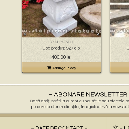
VEZI DETALII
Cod produs: S27 alb.
C
400,00
lei
Adaugă în coş
– ABONARE NEWSLETTER 
Dacă doriți să fiți la curent cu noutățile sau ofertele
pe care le oferim clienților, înregistrați-vă la newslet
– DATE DE CONTACT –
📦 – L