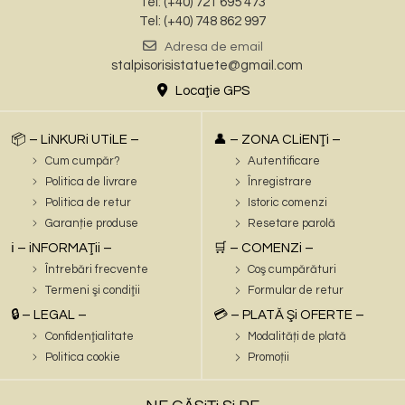
Tel: (+40) 721 695 473
Tel: (+40) 748 862 997
Adresa de email
stalpisorisistatuete@gmail.com
Locaţie GPS
📦 – LiNKURi UTiLE –
👤 – ZONA CLiENŢi –
Cum cumpăr?
Autentificare
Politica de livrare
Înregistrare
Politica de retur
Istoric comenzi
Garanție produse
Resetare parolă
ℹ️ – iNFORMAŢii –
🛒 – COMENZi –
Întrebări frecvente
Coş cumpărături
Termeni şi condiţii
Formular de retur
🔒 – LEGAL –
💳 – PLATĂ Şi OFERTE –
Confidenţialitate
Modalități de plată
Politica cookie
Promoții