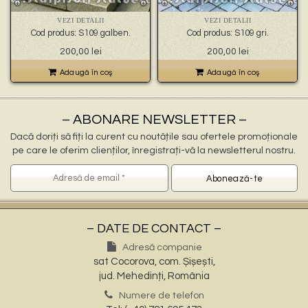
🐉 – statuete gargoyles –
👼 – statuete religioase și îngerași –
VEZI DETALII
VEZI DETALII
🦜 – statuete păsări –
Cod produs: S109 galben.
Cod produs: S109 gri.
💧 – statuete pentru fântâni –
200,00
lei
200,00
lei
🍄 – statuete pitici și troli –
👤 – statui oameni –
Adaugă în coş
Adaugă în coş
🏺 – vaze pentru flori –
– ABONARE NEWSLETTER –
Dacă doriți să fiți la curent cu noutățile sau ofertele promoționale
pe care le oferim clienților, înregistrați-vă la newsletterul nostru.
– DATE DE CONTACT –
Adresă companie
sat Cocorova, com. Șișești,
jud. Mehedinți, România
Numere de telefon