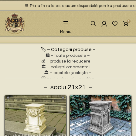
🛒 Plata în rate este acum disponibilă pentru produsele cu 
0
Meniu
🏷️ – Categorii produse –
🛍️ – toate produsele –
💰 – produse la reducere –
🏛 – baluștri ornamentali –
🏛 – capitele și pilaștri –
🚰 – cișmele apă curentă –
⛲ – fântâni arteziene –
soclu 21x21
🎀 – idei de cadouri –
🪴 – jardiniere cu personaje –
🌸 – jardiniere pentru flori –
🏗 – socluri și stative –
🦌 – statuete animale sălbatice –
🐕 – statuete animale domestice –
🧘 – statuete buddha –
🧺 – statuete cu coșulețe –