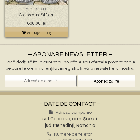
🐉 – statuete gargoyles –
👼 – statuete religioase și îngerași –
VEZI DETALII
🦜 – statuete păsări –
Cod produs: S41 gri.
💧 – statuete pentru fântâni –
600,00
lei
🍄 – statuete pitici și troli –
👤 – statui oameni –
Adaugă în coş
🏺 – vaze pentru flori –
– ABONARE NEWSLETTER –
Dacă doriți să fiți la curent cu noutățile sau ofertele promoționale
pe care le oferim clienților, înregistrați-vă la newsletterul nostru.
– DATE DE CONTACT –
Adresă companie
sat Cocorova, com. Șișești,
jud. Mehedinți, România
Numere de telefon