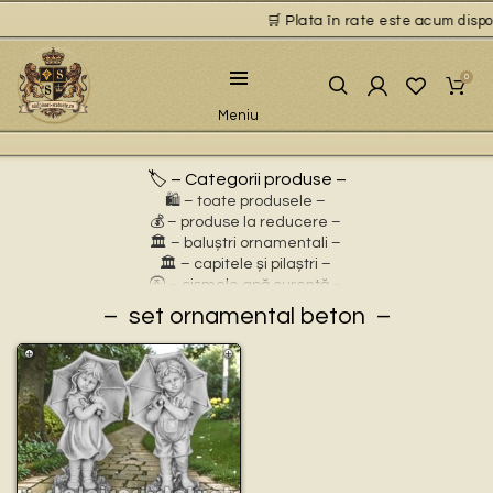
🛒 Plata în rate este acum disponi
0
Meniu
🏷️ – Categorii produse –
🛍️ – toate produsele –
💰 – produse la reducere –
🏛 – baluștri ornamentali –
🏛 – capitele și pilaștri –
🚰 – cișmele apă curentă –
⛲ – fântâni arteziene –
set ornamental beton
🎀 – idei de cadouri –
🪴 – jardiniere cu personaje –
🌸 – jardiniere pentru flori –
🏗 – socluri și stative –
🦌 – statuete animale sălbatice –
🐕 – statuete animale domestice –
🧘 – statuete buddha –
🧺 – statuete cu coșulețe –