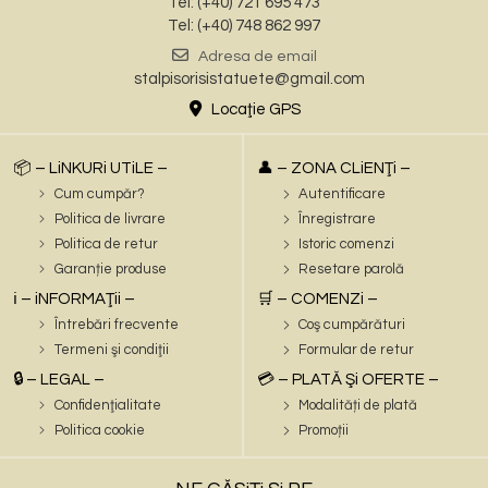
Tel: (+40) 721 695 473
Tel: (+40) 748 862 997
Adresa de email
stalpisorisistatuete@gmail.com
Locaţie GPS
📦 – LiNKURi UTiLE –
👤 – ZONA CLiENŢi –
Cum cumpăr?
Autentificare
Politica de livrare
Înregistrare
Politica de retur
Istoric comenzi
Garanție produse
Resetare parolă
ℹ️ – iNFORMAŢii –
🛒 – COMENZi –
Întrebări frecvente
Coş cumpărături
Termeni şi condiţii
Formular de retur
🔒 – LEGAL –
💳 – PLATĂ Şi OFERTE –
Confidenţialitate
Modalități de plată
Politica cookie
Promoții