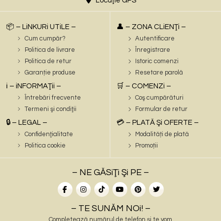
Locaţie GPS
📦 – LiNKURi UTiLE –
👤 – ZONA CLiENŢi –
Cum cumpăr?
Autentificare
Politica de livrare
Înregistrare
Politica de retur
Istoric comenzi
Garanție produse
Resetare parolă
ℹ️ – iNFORMAŢii –
🛒 – COMENZi –
Întrebări frecvente
Coş cumpărături
Termeni şi condiţii
Formular de retur
🔒 – LEGAL –
💳 – PLATĂ Şi OFERTE –
Confidenţialitate
Modalități de plată
Politica cookie
Promoții
– NE GĂSiŢi Şi PE –
– TE SUNĂM NOi! –
Completează numărul de telefon și te vom