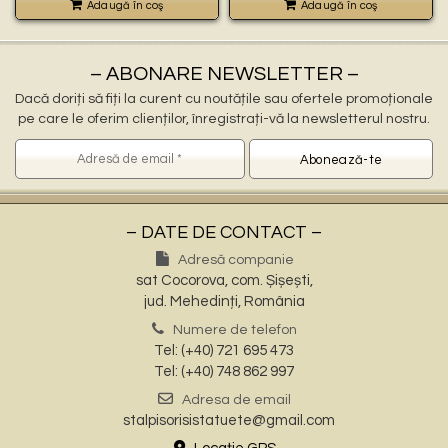
Adaugă în coş
Adaugă în coş
– ABONARE NEWSLETTER –
Dacă doriți să fiți la curent cu noutățile sau ofertele promoționale
pe care le oferim clienților, înregistrați-vă la newsletterul nostru.
– DATE DE CONTACT –
Adresă companie
sat Cocorova, com. Șișești,
jud. Mehedinți, România
Numere de telefon
Tel: (+40) 721 695 473
Tel: (+40) 748 862 997
Adresa de email
stalpisorisistatuete@gmail.com