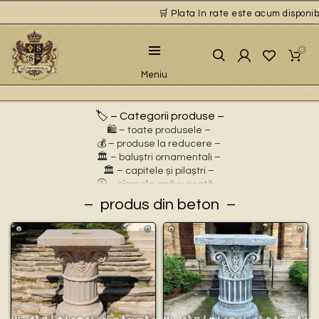
🛒 Plata în rate este acum disponibilă
0
Meniu
🏷️ – Categorii produse –
🛍️ – toate produsele –
💰 – produse la reducere –
🏛 – baluștri ornamentali –
🏛 – capitele și pilaștri –
🚰 – cișmele apă curentă –
⛲ – fântâni arteziene –
produs din beton
🎀 – idei de cadouri –
🪴 – jardiniere cu personaje –
🌸 – jardiniere pentru flori –
🏗 – socluri și stative –
🦌 – statuete animale sălbatice –
🐕 – statuete animale domestice –
🧘 – statuete buddha –
🧺 – statuete cu coșulețe –