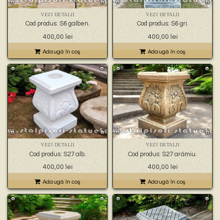
🐉 – statuete gargoyles –
👼 – statuete religioase și îngerași –
VEZI DETALII
VEZI DETALII
🦜 – statuete păsări –
Cod produs: S6 galben.
Cod produs: S6 gri.
💧 – statuete pentru fântâni –
400,00
lei
400,00
lei
🍄 – statuete pitici și troli –
👤 – statui oameni –
Adaugă în coş
Adaugă în coş
🏺 – vaze pentru flori –
VEZI DETALII
VEZI DETALII
Cod produs: S27 alb.
Cod produs: S27 arămiu.
400,00
lei
400,00
lei
Adaugă în coş
Adaugă în coş