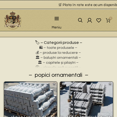
🛒 Plata în rate este acum disponibilă
0
Meniu
🏷️ – Categorii produse –
🛍️ – toate produsele –
💰 – produse la reducere –
🏛 – baluștri ornamentali –
🏛 – capitele și pilaștri –
🚰 – cișmele apă curentă –
⛲ – fântâni arteziene –
popici ornamentali
🎀 – idei de cadouri –
🪴 – jardiniere cu personaje –
🌸 – jardiniere pentru flori –
🏗 – socluri și stative –
🦌 – statuete animale sălbatice –
🐕 – statuete animale domestice –
🧘 – statuete buddha –
🧺 – statuete cu coșulețe –