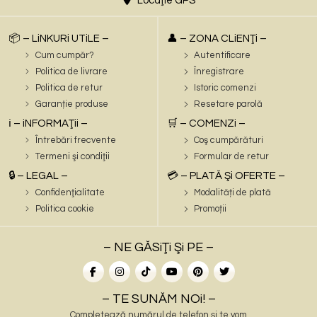
Locaţie GPS
📦 – LiNKURi UTiLE –
👤 – ZONA CLiENŢi –
Cum cumpăr?
Autentificare
Politica de livrare
Înregistrare
Politica de retur
Istoric comenzi
Garanție produse
Resetare parolă
ℹ️ – iNFORMAŢii –
🛒 – COMENZi –
Întrebări frecvente
Coş cumpărături
Termeni şi condiţii
Formular de retur
🔒 – LEGAL –
💳 – PLATĂ Şi OFERTE –
Confidenţialitate
Modalități de plată
Politica cookie
Promoții
– NE GĂSiŢi Şi PE –
– TE SUNĂM NOi! –
Completează numărul de telefon și te vom