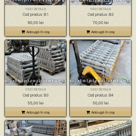
🐉 – statuete gargoyles –
👼 – statuete religioase și îngerași –
VEZI DETALII
VEZI DETALII
🦜 – statuete păsări –
Cod produs: B1
Cod produs: B2
💧 – statuete pentru fântâni –
80,00
lei
70,00
lei
🍄 – statuete pitici și troli –
👤 – statui oameni –
Adaugă în coş
Adaugă în coş
🏺 – vaze pentru flori –
VEZI DETALII
VEZI DETALII
Cod produs: B3
Cod produs: B4
55,00
lei
50,00
lei
Adaugă în coş
Adaugă în coş