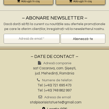
Adaugă în coş
Adaugă în coş
– ABONARE NEWSLETTER –
Dacă doriți să fiți la curent cu noutățile sau ofertele promoționale
pe care le oferim clienților, înregistrați-vă la newsletterul nostru.
– DATE DE CONTACT –
Adresă companie
sat Cocorova, com. Șișești,
jud. Mehedinți, România
Numere de telefon
Tel: (+40) 721 695 473
Tel: (+40) 748 862 997
Adresa de email
stalpisorisistatuete@gmail.com