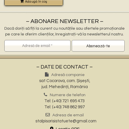
Adaugă în coş
– ABONARE NEWSLETTER –
Dacă doriți să fiți la curent cu noutățile sau ofertele promoționale
pe care le oferim clienților, înregistrați-vă la newsletterul nostru.
– DATE DE CONTACT –
Adresă companie
sat Cocorova, com. Șișești,
jud. Mehedinți, România
Numere de telefon
Tel: (+40) 721 695 473
Tel: (+40) 748 862 997
Adresa de email
stalpisorisistatuete@gmail.com