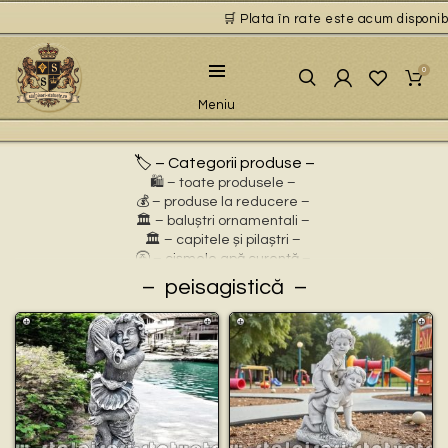
🛒 Plata în rate este acum disponibilă
0
Meniu
🏷️ – Categorii produse –
🛍️ – toate produsele –
💰 – produse la reducere –
🏛 – baluștri ornamentali –
🏛 – capitele și pilaștri –
🚰 – cișmele apă curentă –
⛲ – fântâni arteziene –
peisagistică
🎀 – idei de cadouri –
🪴 – jardiniere cu personaje –
🌸 – jardiniere pentru flori –
🏗 – socluri și stative –
🦌 – statuete animale sălbatice –
🐕 – statuete animale domestice –
🧘 – statuete buddha –
🧺 – statuete cu coșulețe –