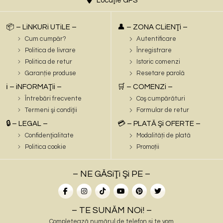
Locaţie GPS
📦 – LiNKURi UTiLE –
👤 – ZONA CLiENŢi –
Cum cumpăr?
Autentificare
Politica de livrare
Înregistrare
Politica de retur
Istoric comenzi
Garanție produse
Resetare parolă
ℹ️ – iNFORMAŢii –
🛒 – COMENZi –
Întrebări frecvente
Coş cumpărături
Termeni şi condiţii
Formular de retur
🔒 – LEGAL –
💳 – PLATĂ Şi OFERTE –
Confidenţialitate
Modalități de plată
Politica cookie
Promoții
– NE GĂSiŢi Şi PE –
– TE SUNĂM NOi! –
Completează numărul de telefon și te vom