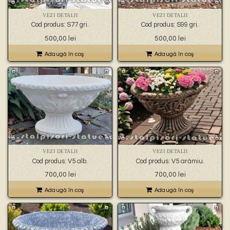
🐉 – statuete gargoyles –
👼 – statuete religioase și îngerași –
VEZI DETALII
VEZI DETALII
🦜 – statuete păsări –
Cod produs: S77 gri.
Cod produs: S99 gri.
💧 – statuete pentru fântâni –
500,00
lei
500,00
lei
🍄 – statuete pitici și troli –
👤 – statui oameni –
Adaugă în coş
Adaugă în coş
🏺 – vaze pentru flori –
VEZI DETALII
VEZI DETALII
Cod produs: V5 alb.
Cod produs: V5 arămiu.
700,00
lei
700,00
lei
Adaugă în coş
Adaugă în coş