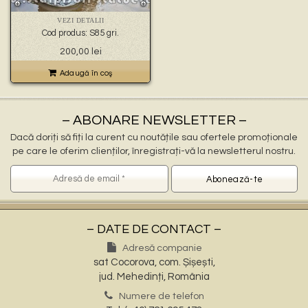
🐉 – statuete gargoyles –
👼 – statuete religioase și îngerași –
VEZI DETALII
🦜 – statuete păsări –
Cod produs: S85 gri.
💧 – statuete pentru fântâni –
Prețul
Prețul
200,00
lei
🍄 – statuete pitici și troli –
inițial
curent
👤 – statui oameni –
a
este:
Adaugă în coş
🏺 – vaze pentru flori –
fost:
200,00 lei.
300,00 lei.
– ABONARE NEWSLETTER –
Dacă doriți să fiți la curent cu noutățile sau ofertele promoționale
pe care le oferim clienților, înregistrați-vă la newsletterul nostru.
– DATE DE CONTACT –
Adresă companie
sat Cocorova, com. Șișești,
jud. Mehedinți, România
Numere de telefon