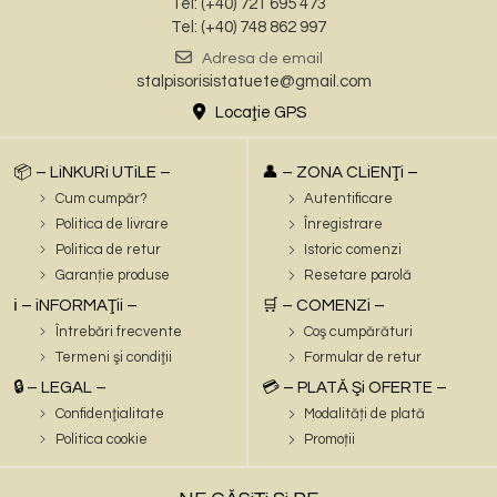
Tel: (+40) 721 695 473
Tel: (+40) 748 862 997
Adresa de email
stalpisorisistatuete@gmail.com
Locaţie GPS
📦 – LiNKURi UTiLE –
👤 – ZONA CLiENŢi –
Cum cumpăr?
Autentificare
Politica de livrare
Înregistrare
Politica de retur
Istoric comenzi
Garanție produse
Resetare parolă
ℹ️ – iNFORMAŢii –
🛒 – COMENZi –
Întrebări frecvente
Coş cumpărături
Termeni şi condiţii
Formular de retur
🔒 – LEGAL –
💳 – PLATĂ Şi OFERTE –
Confidenţialitate
Modalități de plată
Politica cookie
Promoții