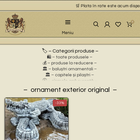
🛒 Plata în rate este acum disponi
0
Meniu
🏷️ – Categorii produse –
🛍️ – toate produsele –
💰 – produse la reducere –
🏛 – baluștri ornamentali –
🏛 – capitele și pilaștri –
🚰 – cișmele apă curentă –
⛲ – fântâni arteziene –
ornament exterior original
🎀 – idei de cadouri –
🪴 – jardiniere cu personaje –
-33%
🌸 – jardiniere pentru flori –
🏗 – socluri și stative –
🦌 – statuete animale sălbatice –
🐕 – statuete animale domestice –
🧘 – statuete buddha –
🧺 – statuete cu coșulețe –