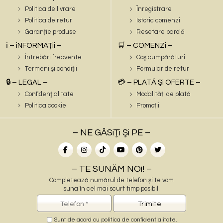
Politica de livrare
Înregistrare
Politica de retur
Istoric comenzi
Garanție produse
Resetare parolă
ℹ️ – iNFORMAŢii –
🛒 – COMENZi –
Întrebări frecvente
Coş cumpărături
Termeni şi condiţii
Formular de retur
🔒 – LEGAL –
💳 – PLATĂ Şi OFERTE –
Confidenţialitate
Modalități de plată
Politica cookie
Promoții
– NE GĂSiŢi Şi PE –
– TE SUNĂM NOi! –
Completează numărul de telefon și te vom
suna în cel mai scurt timp posibil.
Sunt de acord cu
politica de confidențialitate
.