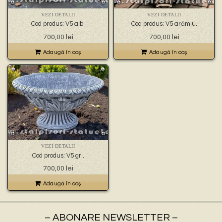
🐉 – statuete gargoyles –
👼 – statuete religioase și îngerași –
VEZI DETALII
VEZI DETALII
🦜 – statuete păsări –
Cod produs: V5 alb.
Cod produs: V5 arămiu.
💧 – statuete pentru fântâni –
700,00
lei
700,00
lei
🍄 – statuete pitici și troli –
👤 – statui oameni –
Adaugă în coş
Adaugă în coş
🏺 – vaze pentru flori –
VEZI DETALII
Cod produs: V5 gri.
700,00
lei
Adaugă în coş
– ABONARE NEWSLETTER –