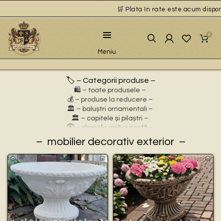
🛒 Plata în rate este acum disponib
0
Meniu
🏷️ – Categorii produse –
🛍️ – toate produsele –
💰 – produse la reducere –
🏛 – baluștri ornamentali –
🏛 – capitele și pilaștri –
🚰 – cișmele apă curentă –
⛲ – fântâni arteziene –
mobilier decorativ exterior
🎀 – idei de cadouri –
🪴 – jardiniere cu personaje –
🌸 – jardiniere pentru flori –
🏗 – socluri și stative –
🦌 – statuete animale sălbatice –
🐕 – statuete animale domestice –
🧘 – statuete buddha –
🧺 – statuete cu coșulețe –