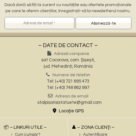
Dacă doriți să fiți la curent cu noutățile sau ofertele promoționale
pe care le oferim clienților, înregistrați-vă la newsletterul nostru.
– DATE DE CONTACT –
Adresă companie
sat Cocorova, com. Șișești,
jud. Mehedinți, România
Numere de telefon
Tel: (+40) 721 695 473
Tel: (+40) 748 862 997
Adresa de email
stalpisorisistatuete@gmail.com
Locaţie GPS
📦 – LiNKURi UTiLE –
👤 – ZONA CLiENŢi –
Cum cumpăr?
Autentificare