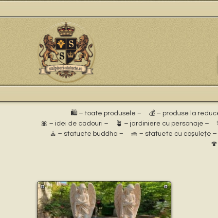
🛍️ – toate produsele –
💰 – produse la reduc
🎀 – idei de cadouri –
🪴 – jardiniere cu personaje –
🧘 – statuete buddha –
🧺 – statuete cu coșulețe –
🍄