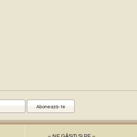
– NE GĂSiŢi Şi PE –