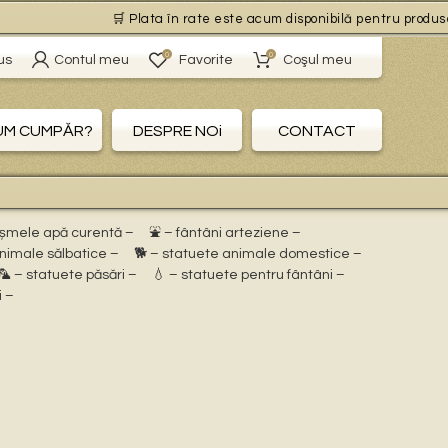
🛒 Plata în rate este acum disponibilă pentru produsele 
0
0
us
Contul meu
Favorite
Coşul meu
UM CUMPĂR?
DESPRE NOi
CONTACT
ișmele apă curentă –
⛲ – fântâni arteziene –
animale sălbatice –
🐕 – statuete animale domestice –
🦜 – statuete păsări –
💧 – statuete pentru fântâni –
i –