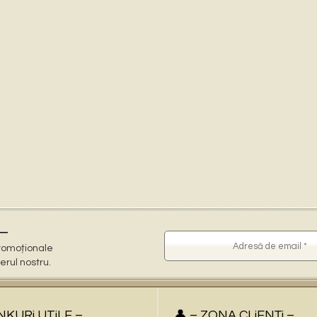
–
 promoționale
terul nostru.
iNKURi UTiLE –
👤 – ZONA CLiENŢi –