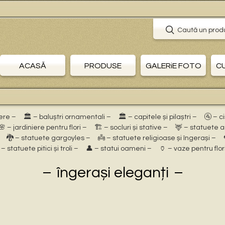
Caută un prod
ACASĂ
PRODUSE
GALERiE FOTO
C
ere –
🏛 – baluștri ornamentali –
🏛 – capitele și pilaștri –
🚰 – c
🌸 – jardiniere pentru flori –
🏗 – socluri și stative –
🦌 – statuete 
🐉 – statuete gargoyles –
👼 – statuete religioase și îngerași –
 – statuete pitici și troli –
👤 – statui oameni –
🏺 – vaze pentru flor
îngerași eleganți