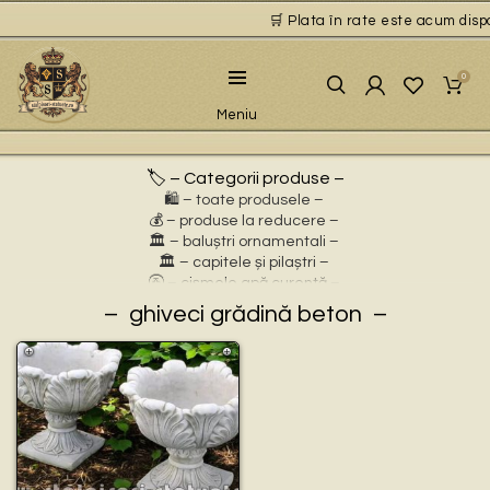
🛒 Plata în rate este acum dispon
0
Meniu
🏷️ – Categorii produse –
🛍️ – toate produsele –
💰 – produse la reducere –
🏛 – baluștri ornamentali –
🏛 – capitele și pilaștri –
🚰 – cișmele apă curentă –
⛲ – fântâni arteziene –
ghiveci grădină beton
🎀 – idei de cadouri –
🪴 – jardiniere cu personaje –
🌸 – jardiniere pentru flori –
🏗 – socluri și stative –
🦌 – statuete animale sălbatice –
🐕 – statuete animale domestice –
🧘 – statuete buddha –
🧺 – statuete cu coșulețe –