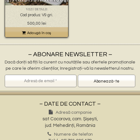
🐉 – statuete gargoyles –
👼 – statuete religioase și îngerași –
VEZI DETALII
🦜 – statuete păsări –
Cod produs: V9 gri.
💧 – statuete pentru fântâni –
500,00
lei
🍄 – statuete pitici și troli –
👤 – statui oameni –
Adaugă în coş
🏺 – vaze pentru flori –
– ABONARE NEWSLETTER –
Dacă doriți să fiți la curent cu noutățile sau ofertele promoționale
pe care le oferim clienților, înregistrați-vă la newsletterul nostru.
– DATE DE CONTACT –
Adresă companie
sat Cocorova, com. Șișești,
jud. Mehedinți, România
Numere de telefon