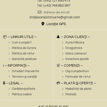
Tel: (+40) 721 695 473
Tel: (+40) 748 862 997
Adresa de email
stalpisorisistatuete@gmail.com
Locaţie GPS
📦 – LiNKURi UTiLE –
👤 – ZONA CLiENŢi –
Cum cumpăr?
Autentificare
Politica de livrare
Înregistrare
Politica de retur
Istoric comenzi
Garanție produse
Resetare parolă
ℹ️ – iNFORMAŢii –
🛒 – COMENZi –
Întrebări frecvente
Coş cumpărături
Termeni şi condiţii
Formular de retur
🔒 – LEGAL –
💳 – PLATĂ Şi OFERTE –
Confidenţialitate
Modalități de plată
Politica cookie
Promoții