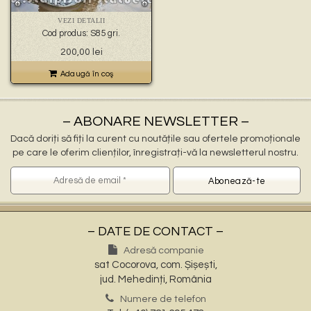
🐉 – statuete gargoyles –
👼 – statuete religioase și îngerași –
VEZI DETALII
🦜 – statuete păsări –
Cod produs: S85 gri.
💧 – statuete pentru fântâni –
Prețul
Prețul
200,00
lei
🍄 – statuete pitici și troli –
inițial
curent
👤 – statui oameni –
a
este:
Adaugă în coş
🏺 – vaze pentru flori –
fost:
200,00 lei.
300,00 lei.
– ABONARE NEWSLETTER –
Dacă doriți să fiți la curent cu noutățile sau ofertele promoționale
pe care le oferim clienților, înregistrați-vă la newsletterul nostru.
– DATE DE CONTACT –
Adresă companie
sat Cocorova, com. Șișești,
jud. Mehedinți, România
Numere de telefon