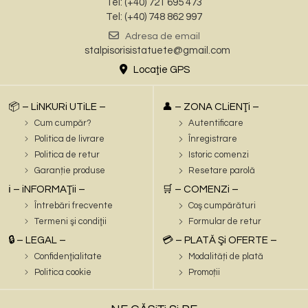
Tel: (+40) 721 695 473
Tel: (+40) 748 862 997
Adresa de email
stalpisorisistatuete@gmail.com
Locaţie GPS
📦 – LiNKURi UTiLE –
👤 – ZONA CLiENŢi –
Cum cumpăr?
Autentificare
Politica de livrare
Înregistrare
Politica de retur
Istoric comenzi
Garanție produse
Resetare parolă
ℹ️ – iNFORMAŢii –
🛒 – COMENZi –
Întrebări frecvente
Coş cumpărături
Termeni şi condiţii
Formular de retur
🔒 – LEGAL –
💳 – PLATĂ Şi OFERTE –
Confidenţialitate
Modalități de plată
Politica cookie
Promoții