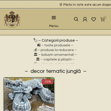
🛒 Plata în rate este acum disponi
0
Meniu
🏷️ – Categorii produse –
🛍️ – toate produsele –
💰 – produse la reducere –
🏛 – baluștri ornamentali –
🏛 – capitele și pilaștri –
🚰 – cișmele apă curentă –
⛲ – fântâni arteziene –
decor tematic junglă
🎀 – idei de cadouri –
🪴 – jardiniere cu personaje –
-33%
🌸 – jardiniere pentru flori –
🏗 – socluri și stative –
🦌 – statuete animale sălbatice –
🐕 – statuete animale domestice –
🧘 – statuete buddha –
🧺 – statuete cu coșulețe –