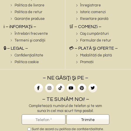
Politica de livrare
Înregistrare
Politica de retur
Istoric comenzi
Garanție produse
Resetare parolă
ℹ️ – iNFORMAŢii –
🛒 – COMENZi –
Întrebări frecvente
Coş cumpărături
Termeni şi condiţii
Formular de retur
🔒 – LEGAL –
💳 – PLATĂ Şi OFERTE –
Confidenţialitate
Modalități de plată
Politica cookie
Promoții
– NE GĂSiŢi Şi PE –
– TE SUNĂM NOi! –
Completează numărul de telefon și te vom
suna în cel mai scurt timp posibil.
Sunt de acord cu
politica de confidențialitate
.