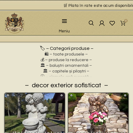
🛒 Plata în rate este acum disponibilă 
0
Meniu
🏷️ – Categorii produse –
🛍️ – toate produsele –
💰 – produse la reducere –
🏛 – baluștri ornamentali –
🏛 – capitele și pilaștri –
🚰 – cișmele apă curentă –
⛲ – fântâni arteziene –
decor exterior sofisticat
🎀 – idei de cadouri –
🪴 – jardiniere cu personaje –
🌸 – jardiniere pentru flori –
🏗 – socluri și stative –
🦌 – statuete animale sălbatice –
🐕 – statuete animale domestice –
🧘 – statuete buddha –
🧺 – statuete cu coșulețe –