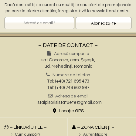
Dacă doriți să fiți la curent cu noutățile sau ofertele promoționale
pe care le oferim clienților, înregistrați-vă la newsletterul nostru.
– DATE DE CONTACT –
Adresă companie
sat Cocorova, com. Șișești,
jud. Mehedinți, România
Numere de telefon
Tel: (+40) 721 695 473
Tel: (+40) 748 862 997
Adresa de email
stalpisorisistatuete@gmail.com
Locaţie GPS
📦 – LiNKURi UTiLE –
👤 – ZONA CLiENŢi –
Cum cumpăr?
Autentificare