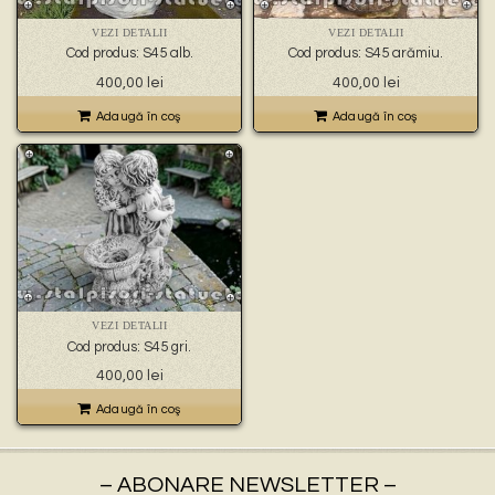
🐉 – statuete gargoyles –
👼 – statuete religioase și îngerași –
VEZI DETALII
VEZI DETALII
🦜 – statuete păsări –
Cod produs: S45 alb.
Cod produs: S45 arămiu.
💧 – statuete pentru fântâni –
400,00
lei
400,00
lei
🍄 – statuete pitici și troli –
👤 – statui oameni –
Adaugă în coş
Adaugă în coş
🏺 – vaze pentru flori –
VEZI DETALII
Cod produs: S45 gri.
400,00
lei
Adaugă în coş
– ABONARE NEWSLETTER –