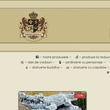
🛍️ – toate produsele –
💰 – produse la reduc
🎀 – idei de cadouri –
🪴 – jardiniere cu personaje –
🧘 – statuete buddha –
🧺 – statuete cu coșulețe –
🍄
-33%