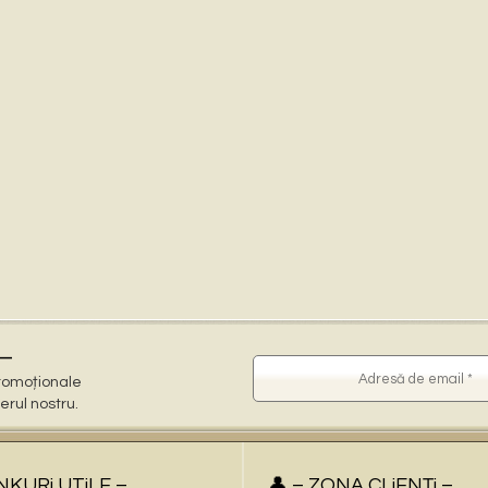
–
 promoționale
terul nostru.
iNKURi UTiLE –
👤 – ZONA CLiENŢi –