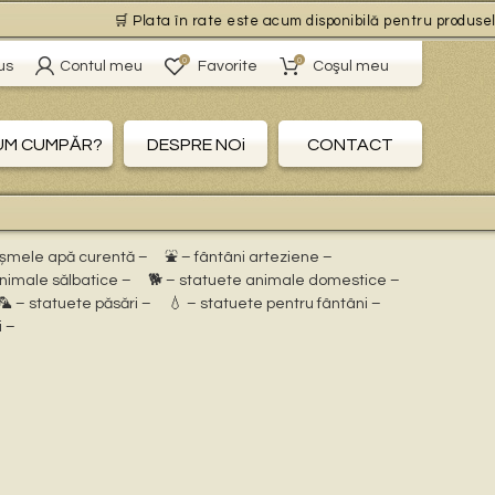
🛒 Plata în rate este acum disponibilă pentru produsele cu
0
0
us
Contul meu
Favorite
Coşul meu
UM CUMPĂR?
DESPRE NOi
CONTACT
ișmele apă curentă –
⛲ – fântâni arteziene –
animale sălbatice –
🐕 – statuete animale domestice –
🦜 – statuete păsări –
💧 – statuete pentru fântâni –
i –