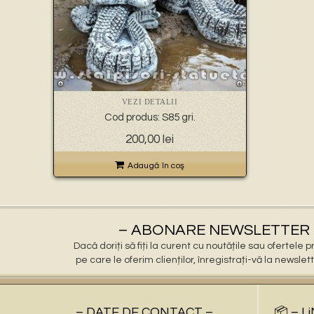
VEZI DETALII
Cod produs: S85 gri.
Prețul
Prețul
200,00
lei
inițial
curent
a
este:
Adaugă în coş
fost:
200,00 lei.
300,00 lei.
– ABONARE NEWSLETTER 
Dacă doriți să fiți la curent cu noutățile sau ofertele
pe care le oferim clienților, înregistrați-vă la newslet
– DATE DE CONTACT –
📦 – L