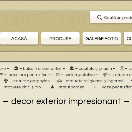
Caută un prod
ACASĂ
PRODUSE
GALERiE FOTO
C
ere –
🏛 – baluștri ornamentali –
🏛 – capitele și pilaștri –
🚰 – c
🌸 – jardiniere pentru flori –
🏗 – socluri și stative –
🦌 – statuete 
🐉 – statuete gargoyles –
👼 – statuete religioase și îngerași –
 – statuete pitici și troli –
👤 – statui oameni –
🏺 – vaze pentru flor
decor exterior impresionant