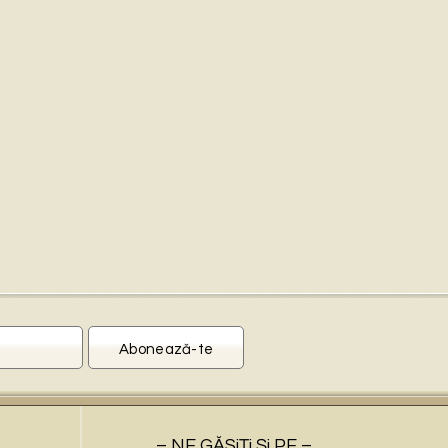
– NE GĂSiŢi Şi PE –