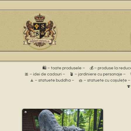
🛍️ – toate produsele –
💰 – produse la reduc
🎀 – idei de cadouri –
🪴 – jardiniere cu personaje –
🧘 – statuete buddha –
🧺 – statuete cu coșulețe –
🍄