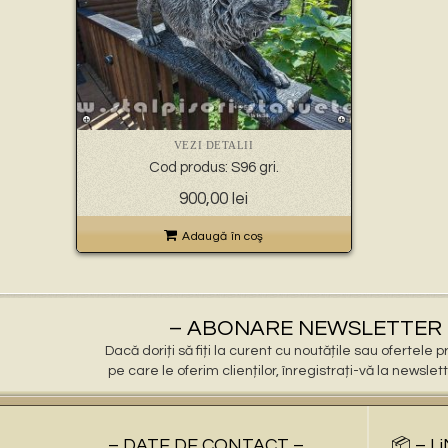
VEZI DETALII
Cod produs: S96 gri.
900,00
lei
Adaugă în coş
– ABONARE NEWSLETTER 
Dacă doriți să fiți la curent cu noutățile sau ofertele
pe care le oferim clienților, înregistrați-vă la newslet
– DATE DE CONTACT –
📦 – L