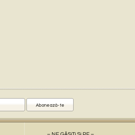
– NE GĂSiŢi Şi PE –