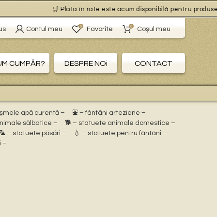
🛒 Plata în rate este acum disponibilă pentru produsele c
0
0
us
Contul meu
Favorite
Coşul meu
UM CUMPĂR?
DESPRE NOi
CONTACT
ișmele apă curentă –
⛲ – fântâni arteziene –
animale sălbatice –
🐕 – statuete animale domestice –
🦜 – statuete păsări –
💧 – statuete pentru fântâni –
i –