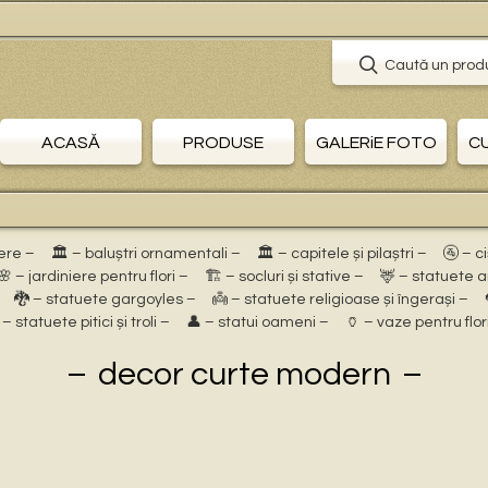
Caută un prod
ACASĂ
PRODUSE
GALERiE FOTO
C
ere –
🏛 – baluștri ornamentali –
🏛 – capitele și pilaștri –
🚰 – c
🌸 – jardiniere pentru flori –
🏗 – socluri și stative –
🦌 – statuete 
🐉 – statuete gargoyles –
👼 – statuete religioase și îngerași –
 – statuete pitici și troli –
👤 – statui oameni –
🏺 – vaze pentru flor
decor curte modern