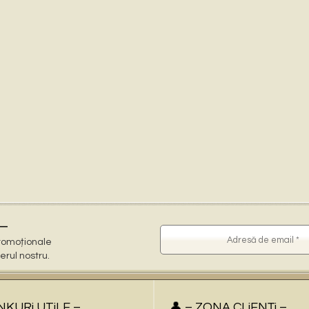
–
 promoționale
terul nostru.
iNKURi UTiLE –
👤 – ZONA CLiENŢi –