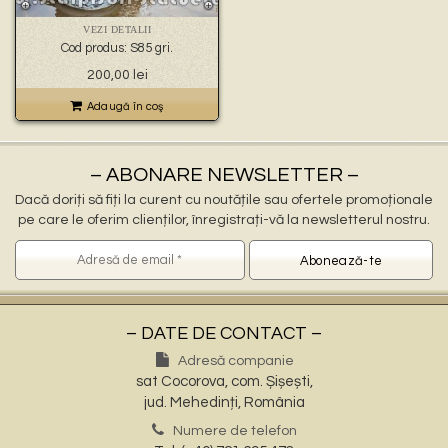
🐉 – statuete gargoyles –
👼 – statuete religioase și îngerași –
VEZI DETALII
🦜 – statuete păsări –
Cod produs: S85 gri.
💧 – statuete pentru fântâni –
Prețul
Prețul
200,00
lei
🍄 – statuete pitici și troli –
inițial
curent
👤 – statui oameni –
a
este:
Adaugă în coş
🏺 – vaze pentru flori –
fost:
200,00 lei.
300,00 lei.
– ABONARE NEWSLETTER –
Dacă doriți să fiți la curent cu noutățile sau ofertele promoționale
pe care le oferim clienților, înregistrați-vă la newsletterul nostru.
– DATE DE CONTACT –
Adresă companie
sat Cocorova, com. Șișești,
jud. Mehedinți, România
Numere de telefon