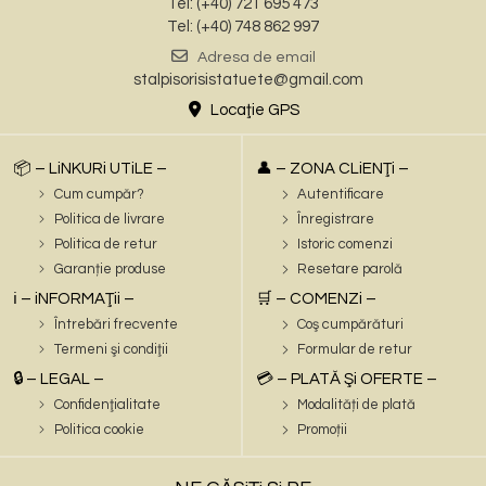
Tel: (+40) 721 695 473
Tel: (+40) 748 862 997
Adresa de email
stalpisorisistatuete@gmail.com
Locaţie GPS
📦 – LiNKURi UTiLE –
👤 – ZONA CLiENŢi –
Cum cumpăr?
Autentificare
Politica de livrare
Înregistrare
Politica de retur
Istoric comenzi
Garanție produse
Resetare parolă
ℹ️ – iNFORMAŢii –
🛒 – COMENZi –
Întrebări frecvente
Coş cumpărături
Termeni şi condiţii
Formular de retur
🔒 – LEGAL –
💳 – PLATĂ Şi OFERTE –
Confidenţialitate
Modalități de plată
Politica cookie
Promoții