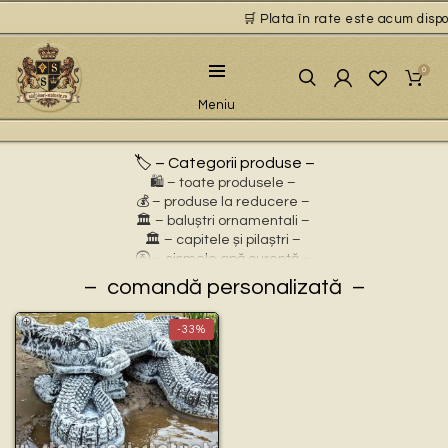
🛒 Plata în rate este acum dispon
0
Meniu
🏷️ – Categorii produse –
🛍️ – toate produsele –
💰 – produse la reducere –
🏛 – baluștri ornamentali –
🏛 – capitele și pilaștri –
🚰 – cișmele apă curentă –
⛲ – fântâni arteziene –
comandă personalizată
🎀 – idei de cadouri –
🪴 – jardiniere cu personaje –
-33%
🌸 – jardiniere pentru flori –
🏗 – socluri și stative –
🦌 – statuete animale sălbatice –
🐕 – statuete animale domestice –
🧘 – statuete buddha –
🧺 – statuete cu coșulețe –