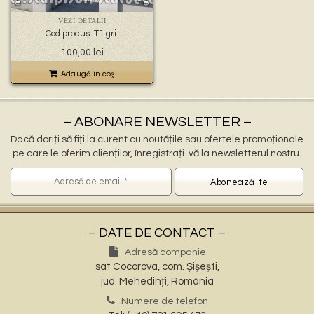
🐉 – statuete gargoyles –
👼 – statuete religioase și îngerași –
VEZI DETALII
🦜 – statuete păsări –
Cod produs: T1 gri.
💧 – statuete pentru fântâni –
100,00
lei
🍄 – statuete pitici și troli –
👤 – statui oameni –
Adaugă în coş
🏺 – vaze pentru flori –
– ABONARE NEWSLETTER –
Dacă doriți să fiți la curent cu noutățile sau ofertele promoționale
pe care le oferim clienților, înregistrați-vă la newsletterul nostru.
– DATE DE CONTACT –
Adresă companie
sat Cocorova, com. Șișești,
jud. Mehedinți, România
Numere de telefon