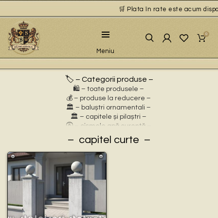
🛒 Plata în rate este acum dispon
0
Meniu
🏷️ – Categorii produse –
🛍️ – toate produsele –
💰 – produse la reducere –
🏛 – baluștri ornamentali –
🏛 – capitele și pilaștri –
🚰 – cișmele apă curentă –
⛲ – fântâni arteziene –
capitel curte
🎀 – idei de cadouri –
🪴 – jardiniere cu personaje –
🌸 – jardiniere pentru flori –
🏗 – socluri și stative –
🦌 – statuete animale sălbatice –
🐕 – statuete animale domestice –
🧘 – statuete buddha –
🧺 – statuete cu coșulețe –