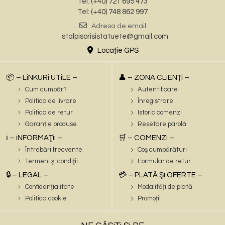
Tel: (+40) 721 695 473
Tel: (+40) 748 862 997
Adresa de email
stalpisorisistatuete@gmail.com
Locaţie GPS
📦 – LiNKURi UTiLE –
👤 – ZONA CLiENŢi –
Cum cumpăr?
Autentificare
Politica de livrare
Înregistrare
Politica de retur
Istoric comenzi
Garanție produse
Resetare parolă
ℹ️ – iNFORMAŢii –
🛒 – COMENZi –
Întrebări frecvente
Coş cumpărături
Termeni şi condiţii
Formular de retur
🔒 – LEGAL –
💳 – PLATĂ Şi OFERTE –
Confidenţialitate
Modalități de plată
Politica cookie
Promoții