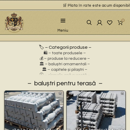
🛒 Plata în rate este acum disponibilă 
0
Meniu
🏷️ – Categorii produse –
🛍️ – toate produsele –
💰 – produse la reducere –
🏛 – baluștri ornamentali –
🏛 – capitele și pilaștri –
🚰 – cișmele apă curentă –
⛲ – fântâni arteziene –
baluștri pentru terasă
🎀 – idei de cadouri –
🪴 – jardiniere cu personaje –
🌸 – jardiniere pentru flori –
🏗 – socluri și stative –
🦌 – statuete animale sălbatice –
🐕 – statuete animale domestice –
🧘 – statuete buddha –
🧺 – statuete cu coșulețe –