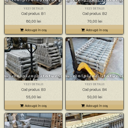
🐉 – statuete gargoyles –
👼 – statuete religioase și îngerași –
VEZI DETALII
VEZI DETALII
🦜 – statuete păsări –
Cod produs: B1
Cod produs: B2
💧 – statuete pentru fântâni –
80,00
lei
70,00
lei
🍄 – statuete pitici și troli –
👤 – statui oameni –
Adaugă în coş
Adaugă în coş
🏺 – vaze pentru flori –
VEZI DETALII
VEZI DETALII
Cod produs: B3
Cod produs: B4
55,00
lei
50,00
lei
Adaugă în coş
Adaugă în coş