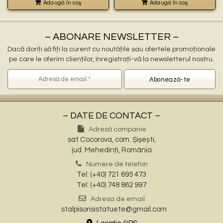
Adaugă în coş
Adaugă în coş
– ABONARE NEWSLETTER –
Dacă doriți să fiți la curent cu noutățile sau ofertele promoționale
pe care le oferim clienților, înregistrați-vă la newsletterul nostru.
– DATE DE CONTACT –
Adresă companie
sat Cocorova, com. Șișești,
jud. Mehedinți, România
Numere de telefon
Tel: (+40) 721 695 473
Tel: (+40) 748 862 997
Adresa de email
stalpisorisistatuete@gmail.com