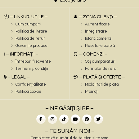
Locaţie GPS
📦 – LiNKURi UTiLE –
👤 – ZONA CLiENŢi –
Cum cumpăr?
Autentificare
Politica de livrare
Înregistrare
Politica de retur
Istoric comenzi
Garanție produse
Resetare parolă
ℹ️ – iNFORMAŢii –
🛒 – COMENZi –
Întrebări frecvente
Coş cumpărături
Termeni şi condiţii
Formular de retur
🔒 – LEGAL –
💳 – PLATĂ Şi OFERTE –
Confidenţialitate
Modalități de plată
Politica cookie
Promoții
– NE GĂSiŢi Şi PE –
– TE SUNĂM NOi! –
Completează numărul de telefon și te vom