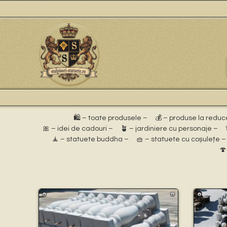
🛍️ – toate produsele –
💰 – produse la reduc
🎀 – idei de cadouri –
🪴 – jardiniere cu personaje –
🧘 – statuete buddha –
🧺 – statuete cu coșulețe –
🍄