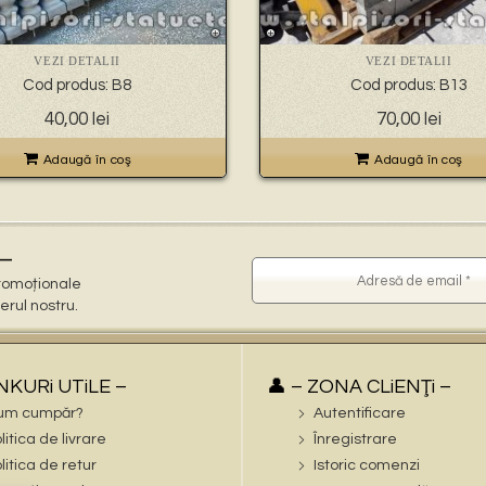
VEZI DETALII
VEZI DETALII
Cod produs: B8
Cod produs: B13
40,00
lei
70,00
lei
Adaugă în coş
Adaugă în coş
–
 promoționale
terul nostru.
iNKURi UTiLE –
👤 – ZONA CLiENŢi –
um cumpăr?
Autentificare
litica de livrare
Înregistrare
litica de retur
Istoric comenzi