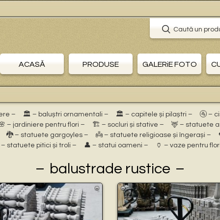
Caută un prod
ACASĂ
PRODUSE
GALERiE FOTO
C
ere –
🏛 – baluștri ornamentali –
🏛 – capitele și pilaștri –
🚰 – c
🌸 – jardiniere pentru flori –
🏗 – socluri și stative –
🦌 – statuete 
🐉 – statuete gargoyles –
👼 – statuete religioase și îngerași –
 – statuete pitici și troli –
👤 – statui oameni –
🏺 – vaze pentru flor
balustrade rustice