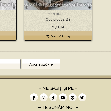
VEZI DETALII
Cod produs: B9
70,00
lei
Adaugă în coş
– NE GĂSiŢi Şi PE –
– TE SUNĂM NOi! –