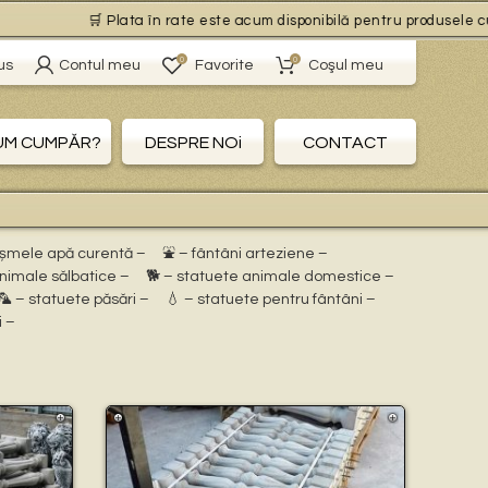
🛒 Plata în rate este acum disponibilă pentru produsele cu livra
0
0
us
Contul meu
Favorite
Coşul meu
UM CUMPĂR?
DESPRE NOi
CONTACT
ișmele apă curentă –
⛲ – fântâni arteziene –
animale sălbatice –
🐕 – statuete animale domestice –
🦜 – statuete păsări –
💧 – statuete pentru fântâni –
i –