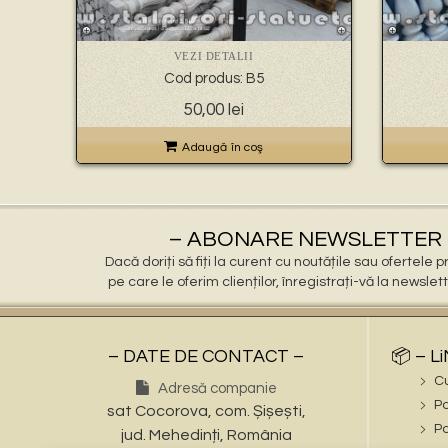
VEZI DETALII
Cod produs: B5
50,00
lei
Adaugă în coş
– ABONARE NEWSLETTER 
Dacă doriți să fiți la curent cu noutățile sau ofertele
pe care le oferim clienților, înregistrați-vă la newslet
– DATE DE CONTACT –
📦 – L
C
Adresă companie
Po
sat Cocorova, com. Șișești,
Po
jud. Mehedinți, România