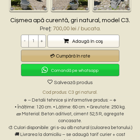
Cișmea apă curentă, gri natural, model C3.
Preţ:
700,00
lei
/ bucata.
Cantitate
Adaugă în coş
Comandă pe whatsapp
Salvează produs
Cod produs: C3 gri natural.
🔹– Detalii tehnice și informative produs: –🔹
• Înălțime: 120 cm. • Lățime: 60 cm. • Greutate: 250 kg.
🧱 Material: Beton aditivat, ciment 52,5 R, agregate
concasate.
🎨 Culori disponibile: gri s-au alb natural (culoarea betonului.)
🚚 Livrarea la domiciliu – se adaugă tarif curier + cost