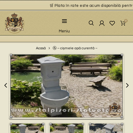
🛒 Plata în rate este acum disponibilă pentru 
0
Meniu
🚰 – cișmele apă curentă –
Acasă
Play